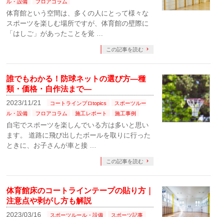
ル・設備
フロアコラム
体育館という空間は、多くの人にとって様々な
スポーツを楽しむ場所ですが、体育館の壁際に
「はしご」があったことを覚 …
この記事を読む
誰でもわかる！防球ネットの選び方―種
類・価格・自作法まで―
2023/11/21
コートラインプロtopics
スポーツルー
ル・設備
フロアコラム
施工レポート
施工事例
自宅でスポーツを楽しんでいる方は多いと思い
ます。 道路に飛び出したボールを取りに行った
ときに、お子さんが車と接 …
この記事を読む
体育館床のコートラインテープの貼り方｜
注意点や剥がし方も解説
2023/03/16
スポーツルール・設備
スポーツ記事