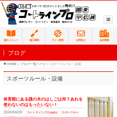
施工メニュー
施工事例
ライン変更
お問合せ
会社情報
ブログ
HOME
»
ブログ一覧ページ
»
スポーツルール・設備
スポーツルール・設備
体育館にある謎の木のはしごは何？あれを
使わないのはもったいない！
2024/04/20
コートラインプロtopics
スポーツルー