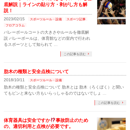
底解説｜ラインの貼り方・剥がし方も解
説！
2023/02/15
スポーツルール・設備
スポーツ記事
フロアコラム
バレーボールコートの大きさやルールを徹底解
説 バレーボールは、体育館などの室内で行われ
るスポーツとして知られて …
この記事を読む
肋木の種類と安全点検について
2018/10/11
スポーツルール・設備
肋木の種類と安全点検について 肋木とは 肋木（ろくぼく）と聞い
てもピンと来ない方もいらっしゃるのではないでしょ …
この記事を読む
体育器具は安全ですか
事故防止のため
の、適切利用と点検が必要です。