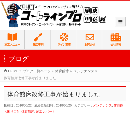
施工メニュー
施工事例
ライン変更
お問合せ
会社情報
ブログ
HOME
»
ブログ一覧ページ
»
体育館床
»
メンテナンス
»
体育館床改修工事が始まりました
体育館床改修工事が始まりました
投稿日 : 2016/08/22
最終更新日時 : 2018/08/20
カテゴリー :
メンテナンス
,
体育館
お困りごと
,
体育館床
,
施工レポート