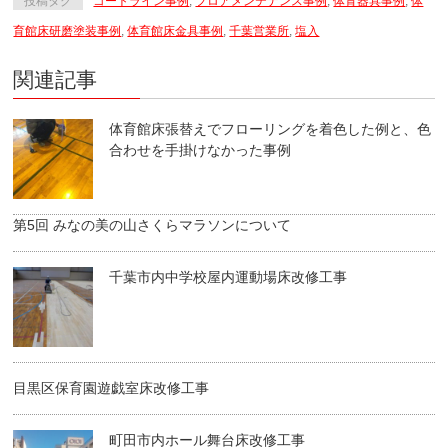
投稿タグ
コートライン事例
,
フロアメンテナンス事例
,
体育器具事例
,
体
育館床研磨塗装事例
,
体育館床金具事例
,
千葉営業所
,
塩入
関連記事
体育館床張替えでフローリングを着色した例と、色
合わせを手掛けなかった事例
第5回 みなの美の山さくらマラソンについて
千葉市内中学校屋内運動場床改修工事
目黒区保育園遊戯室床改修工事
町田市内ホール舞台床改修工事