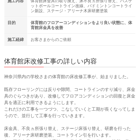
施工内容
体育館床金具の取り換え、床不良ヵ所張り替え、バスケ
ットボールコートライン改線、バドミントンコートライ
ン新設、ステージ・アリーナ木床研磨塗装
目的
体育館のフロアーコンディションをより良い状態に、体
育館床金具を改善
施工経緯
お客さまからのご依頼
体育館床改修工事の詳しい内容
神奈川県内の学校さまの体育館の床改修工事が、始まりました。
既存フローリングには反りや隙間、コートラインのすり減り、床金
具のぐらつきがあり、改修してフロアコンディションの回復と床金
具を適正に利用できるようにします。
これだけの工事を一つづつ、こなしていくと工期が長くなってしま
うので、並行して工事を行っていきます。
床金具、不良ヵ所張り替え、ステージ床張り替え、研磨を行った
後、アリーナ床研磨塗装、コートライン引を行います。