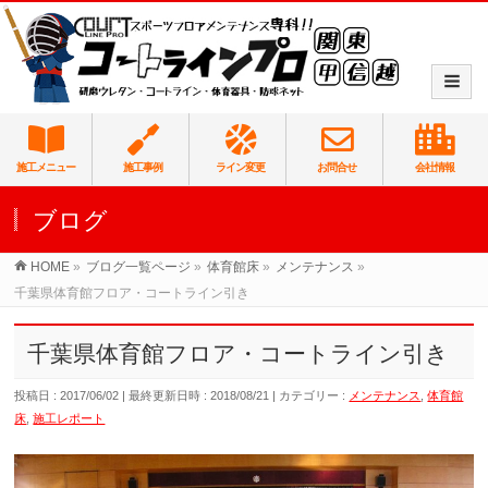
施工メニュー
施工事例
ライン変更
お問合せ
会社情報
ブログ
HOME
»
ブログ一覧ページ
»
体育館床
»
メンテナンス
»
千葉県体育館フロア・コートライン引き
千葉県体育館フロア・コートライン引き
投稿日 : 2017/06/02
最終更新日時 : 2018/08/21
カテゴリー :
メンテナンス
,
体育館
床
,
施工レポート