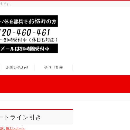
社です。
お問い合わせ
会 社 情 報
ートライン引き
館床
,
施工レポート