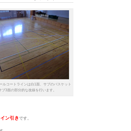
ールコートラインは白1面、サブのバスケット
サブ3面の部分的な改線を行います。
ライン引き
です。
す。