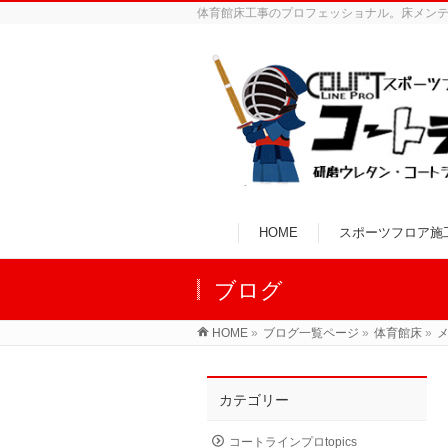
体育館床工事のプロフェッショナル。床メン
HOME
スポーツフロア施
ブログ
HOME
»
ブログ一覧ページ
»
体育館床
»
カテゴリー
コートラインプロtopics