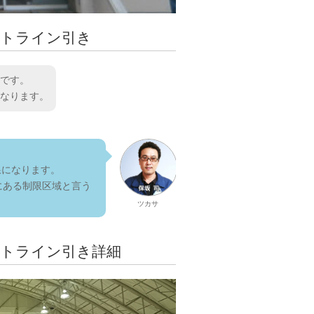
ートライン引き
です。
なります。
線になります。
にある制限区域と言う
ツカサ
ートライン引き詳細