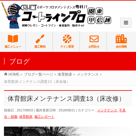
施工メニュー
施工事例
ライン変更
お問合せ
会社情報
ブログ
HOME
»
ブログ一覧ページ
»
体育館床
»
メンテナンス
»
体育館床メンテナンス調査13（床改修）
体育館床メンテナンス調査13（床改修）
投稿日 : 2017/08/03
最終更新日時 : 2018/08/21
カテゴリー :
メンテナンス
,
不具
合・損傷
,
体育館床
,
施工レポート