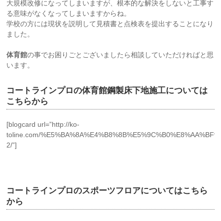
大規模改修になってしまいますが、根本的な解決をしないと工事す
る意味がなくなってしまいますからね。
学校の方には現状を説明して見積書と点検表を提出することになり
ました。
体育館
の事でお困りごとございましたら相談していただければと思
います。
コートラインプロの体育館鋼製床下地施工については
こちらから
[blogcard url=”http://ko-
toline.com/%E5%BA%8A%E4%B8%8B%E5%9C%B0%E8%AA%BF%
2/”]
コートラインプロのスポーツフロアについてはこちら
から