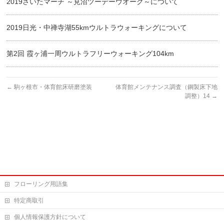
2019さいたマーチ ～見沼ツーデーウオーク～について
2019日光・中禅寺湖55kmウルトラウォーキングについて
第2回 霞ヶ浦一周ウルトラフリーウォーキング104km
←
駒ヶ根市・体育館床研磨塗装
体育館メンテナンス調査（鋼製床下地
調整）14
→
フローリング用語集
特定商取引
個人情報保護方針について