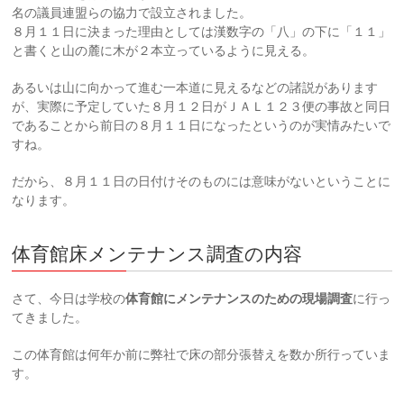
名の議員連盟らの協力で設立されました。
８月１１日に決まった理由としては漢数字の「八」の下に「１１」
と書くと山の麓に木が２本立っているように見える。
あるいは山に向かって進む一本道に見えるなどの諸説があります
が、実際に予定していた８月１２日がＪＡＬ１２３便の事故と同日
であることから前日の８月１１日になったというのが実情みたいで
すね。
だから、８月１１日の日付けそのものには意味がないということに
なります。
体育館床メンテナンス調査の内容
さて、今日は学校の
体育館にメンテナンスのための現場調査
に行っ
てきました。
この体育館は何年か前に弊社で床の部分張替えを数か所行っていま
す。