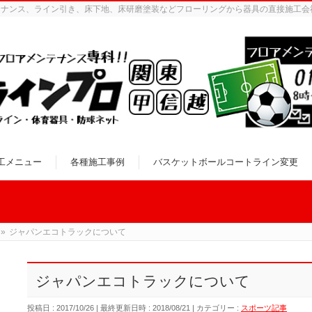
テナンス、ライン引き、床下地、床研磨塗装などフローリングから器具の直接施工会
工メニュー
各種施工事例
バスケットボールコートライン変更
»
ジャパンエコトラックについて
ジャパンエコトラックについて
投稿日 : 2017/10/26
最終更新日時 : 2018/08/21
カテゴリー :
スポーツ記事