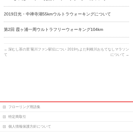
2019日光・中禅寺湖55kmウルトラウォーキングについて
第2回 霞ヶ浦一周ウルトラフリーウォーキング104km
←
深むし茶の里’菊川ファン駅伝につい
2019ちよだ利根川おもてなしマラソン
て
について
→
フローリング用語集
特定商取引
個人情報保護方針について