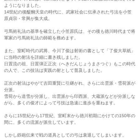
ようになりました。
14世紀の後醍醐天皇の時代に、武家社会に伝承された弓法を小笠
原貞宗・常興が集大成。
弓馬術礼法の基準を確立した小笠原氏は、その後も徳川時代まで将
軍家の弓馬術礼法の師範を務めます。
また、室町時代の武将、今川了俊は射術の書として「了俊大草紙」
に当時の射法を詳細に書き残しました。
日置流の祖、日置弾正正次（へきだんじょうまさつぐ）もこの時代
の人で、この技法は実践の射として普及しました。
正次の射法はやがて吉田重賢に引継がれ、さらに出雲派・雪荷派が
分派。
雪荷から道雪が分派し、出雲派から印西派、大蔵派などが分派しな
がら、多くの俊才によって弓技は急速に進歩を重ねます。
さらに15世紀から17世紀、室町末から徳川初期にかけての150年の
間に、多くの流派が派生しています。
しかし鉄砲伝来で戦の道具としての弓は衰退してしまいます。