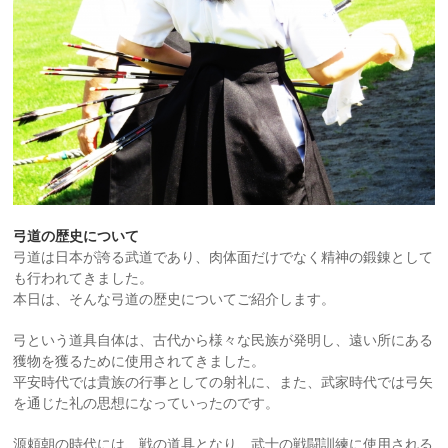
弓道の歴史について
弓道は日本が誇る武道であり、肉体面だけでなく精神の鍛錬として
も行われてきました。
本日は、そんな弓道の歴史についてご紹介します。
弓という道具自体は、古代から様々な民族が発明し、遠い所にある
獲物を獲るために使用されてきました。
平安時代では貴族の行事としての射礼に、また、武家時代では弓矢
を通じた礼の思想になっていったのです。
源頼朝の時代には、戦の道具となり、武士の戦闘訓練に使用される