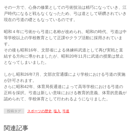
その一方で、心身の修業としての弓術技法は精巧になっていき、江
戸時代になると戦もなくなったため、弓は道として研鑽されていき
現在の弓道の礎ともなっているのです。
昭和４年に弓術から弓道に名称が改められ、昭和の時代、弓道は中
等学校以上の学校教育として正課やクラブ活動に採用されていま
す。
その後も昭和16年、文部省による体練科武道として再び実戦と直
結する方向に導かれましたが、昭和20年11月に武道の授業は禁止
となってしまいました。
しかし昭和26年7月、文部次官通牒により学校における弓道の実施
が許可されます。
さらに昭和42年、体育局長通達によって高等学校における弓道の
正科を採択。弓道は新しい意味における教育的意義、体育的意義が
認められて、学校体育として行われるようになりました。
投稿タグ
スポーツの歴史
,
塩入
,
弓道
関連記事