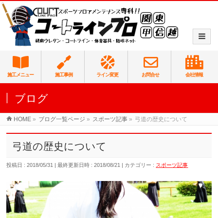
施工メニュー
施工事例
ライン変更
お問合せ
会社情報
ブログ
HOME
»
ブログ一覧ページ
»
スポーツ記事
»
弓道の歴史について
弓道の歴史について
投稿日 : 2018/05/31
最終更新日時 : 2018/08/21
カテゴリー :
スポーツ記事