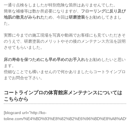
一通り点検をしましたが特別危険な箇所はありませんでした。
簡単な補修等は数か所必要になりますが、
フローリングに反り及び
地肌の散見がみられた
ため、今回は
研磨塗装
をお勧めしてきまし
た。
実際に今までの施工現場を写真や動画でお客様にも見ていただきそ
のうえで、研磨塗装のメリットやその後のメンテナンス方法を説明
させてもらいました。
床の寿命を保つためにも早め早めのお手入れ
をお勧めしたいと思い
ます。
些細なことでも構いませんので何かありましたらコートラインプロ
までお問合せ下さい。
コートラインプロの体育館床メンテナンスについては
こちらから
[blogcard url=”http://ko-
toline.com/%E4%BD%93%E8%82%B2%E6%96%BD%E8%A8%AD