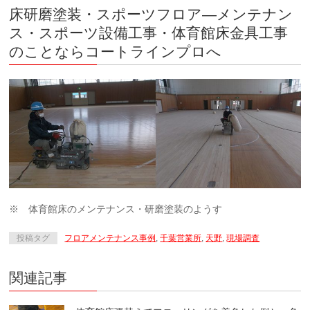
床研磨塗装・スポーツフロア―メンテナン
ス・スポーツ設備工事・体育館床金具工事
のことならコートラインプロへ
※ 体育館床のメンテナンス・研磨塗装のようす
投稿タグ
フロアメンテナンス事例
,
千葉営業所
,
天野
,
現場調査
関連記事