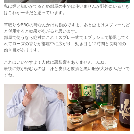
私は煙と匂いがでるため部屋の中では使いませんが野外にいるとき
はこれが一番だと思っています。
草取りやBBQの時なんかはお勧めですよ。あと虫よけスプレーなど
と併用すると効果があがると思います。
部屋で使うなら絶対にこれ！スプレー式で１プッシュで撃退してく
れてローズの香りが部屋中に広がり、効き目も12時間と長時間の
効き目があります。
これはいいですよ！人体に悪影響もありませんしんね。
最後に蚊が好むものは、汗と皮脂と飲酒と黒い服が大好きみたいで
すね。