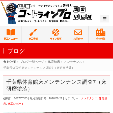
施工メニュー
施工事例
ライン変更
お問合せ
会社情報
ブログ
HOME
»
ブログ一覧ページ
»
体育館床
»
メンテナンス
»
千葉県体育館床メンテンナンス調査7（床研磨塗装）
千葉県体育館床メンテンナンス調査7（床
研磨塗装）
投稿日 : 2017/07/03
最終更新日時 : 2018/08/21
カテゴリー :
メンテナンス
,
体育館
床
,
施工レポート