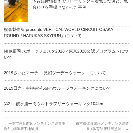
体育館床張替えでフローリングを着色した例と、色
合わせを手掛けなかった事例
横森製作所 presents VERTICAL WORLD CIRCUIT OSAKA
ROUND「HARUKAS SKYRUN」について
NHK福岡 スポーツフェスタ2018＜東京2020公認プログラム＞につ
いて
2019さいたマーチ ～見沼ツーデーウオーク～について
2019日光・中禅寺湖55kmウルトラウォーキングについて
第2回 霞ヶ浦一周ウルトラフリーウォーキング104km
←
松本市体育館床メンテナンス調査事
東京都体育館床メンテナンス調査
例6（鋼製床下地破損）
8（体育館床研磨塗装）
→