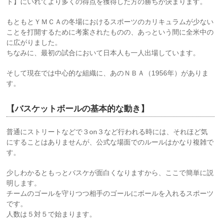
ト】にいれてより多くの得点を獲得した方の勝ちが決まります。
もともとＹＭＣＡの冬場におけるスポーツのカリキュラムが少ない
ことを打開するために考案されたものの、あっという間に全米中の
に広がりました。
ちなみに、最初の試合において日本人も一人出場しています。
そして現在では中心的な組織に、あのＮＢＡ（1956年）がありま
す。
【バスケットボールの基本的な動き】
普通にストリートなどで３on３など行われる時には、それほど気
にすることはありませんが、公式な場面でのルールはかなり複雑で
す。
少しわかるともっとバスケが面白くなりますから、ここで簡単に説
明します。
チームのゴールを守りつつ相手のゴールにボールを入れるスポーツ
です。
人数は５対５で始まります。