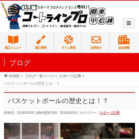
施工メニュー
施工事例
ライン変更
お問合せ
会社情報
ブログ
HOME
»
ブログ一覧ページ
»
スポーツ記事
»
バスケットボールの歴史とは！？
バスケットボールの歴史とは！？
投稿日 : 2018/03/05
最終更新日時 : 2018/03/20
カテゴリー :
スポーツ記事