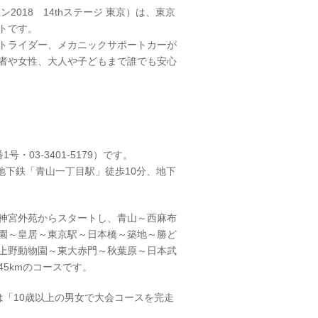
ン2018 14thステージ 東京）は、東京
トです。
トライダー、メカニックサポートカーが
者や女性、大人や子どもまで誰でも安心
03-3401-5179）です。
地下鉄「青山一丁目駅」徒歩10分、地下
。
神宮外苑からスタートし、青山～西麻布
園～皇居～東京駅～日本橋～築地～勝ど
上野動物園～東大赤門～秋葉原～日本武
5kmのコースです。
格は「10歳以上の男女で大会コースを完走