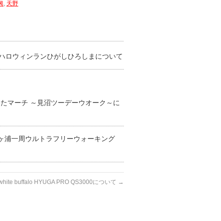
興
,
天野
ハロウィンランひがしひろしまについて
さいたマーチ ～見沼ツーデーウオーク～に
霞ヶ浦一周ウルトラフリーウォーキング
white buffalo HYUGA PRO QS3000について
→