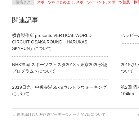
投稿タグ
スポーツをはじめよう
,
スポーツイベント
,
スポーツ普及・振
関連記事
横森製作所 presents VERTICAL WORLD
ハッピー
CIRCUIT OSAKA ROUND「HARUKAS
SKYRUN」について
NHK福岡 スポーツフェスタ2018＜東京2020公認
2019
プログラム＞について
ついて
2019日光・中禅寺湖55kmウルトラウォーキング
第2回 
について
104km
←
道後湯けむり遍路道ツーデーウオーク 第7回について