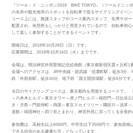
『ツール・ド・ニッポン2018 BIKE TOKYO』（ツールドニッポ
の名所や観光地等のスポットを自転車で巡るサイクリングイベン
コース上には、救護スタッフやコース案内スタッフ、先導サポー
配置され、休憩所もしっかりと用意されているので、自転車初心
して楽しく参加することができるイベントです。
開催日は、2018年10月28日（日）です。
応募期間は、2018年10月16日（火）までです。
会場は、明治神宮外苑聖徳記念絵画館（東京都新宿区霞ヶ丘町1番1号・
会場へのアクセスは、JR中央線・総武線「信濃町駅」徒歩3分、
鉄「外苑前駅」徒歩10分、地下鉄「国立競技場駅」徒歩5分です
当日のサイクリングコースは、東京都内を周遊するコースで、 
～六本木ヒルズ～東京タワー～虎ノ門ヒルズ～桜田門～日比谷公
き・月島～門前仲町～両国～東京スカイツリー～隅田川～浅草～
道館～靖国神社～四ツ谷とまわり、神宮外苑に戻ってくる全長約4
参加費は、高校生以上6000円、中学生以下2500円で、参加資
できる自信のある健康な方」となっています。