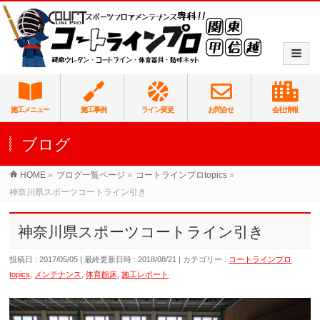
施工メニュー
施工事例
ライン変更
お問合せ
会社情報
ブログ
HOME
»
ブログ一覧ページ
»
コートラインプロtopics
»
神奈川県スポーツコートライン引き
神奈川県スポーツコートライン引き
投稿日 : 2017/05/05
最終更新日時 : 2018/08/21
カテゴリー :
コートラインプロ
topics
,
メンテナンス
,
体育館床
,
施工レポート