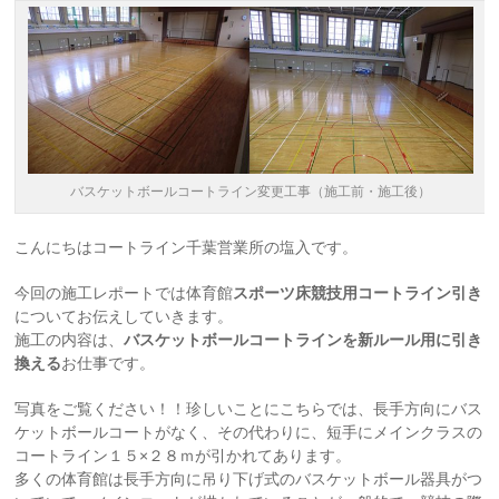
バスケットボールコートライン変更工事（施工前・施工後）
こんにちはコートライン千葉営業所の塩入です。
今回の施工レポートでは体育館
スポーツ床競技用コートライン引き
についてお伝えしていきます。
施工の内容は、
バスケットボールコートラインを新ルール用に引き
換える
お仕事です。
写真をご覧ください！！珍しいことにこちらでは、長手方向にバス
ケットボールコートがなく、その代わりに、短手にメインクラスの
コートライン１５×２８ｍが引かれてあります。
多くの体育館は長手方向に吊り下げ式のバスケットボール器具がつ