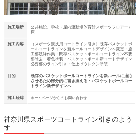
施工場所
公共施設、学校（屋内運動場体育館スポーツフロアー）
床
施工内容
（スポーツ競技用コートライン引き）既存バスケットボ
ールコートラインを新ルールコートデザインへ変更・施
工部洗浄作業・既存バスケットボールコートライン不要
部除去・着色塗装・バスケットボール新コートデザイン
必要部のライン引き・仕上げウレタン塗装
目的
既存のバスケットボールコートラインを新ルールに適応
させるため部分的に書き換える・バスケットボールコー
トライン新デザインへ
施工経緯
ホームページからのお問い合わせ
神奈川県スポーツコートライン引きのよう
す